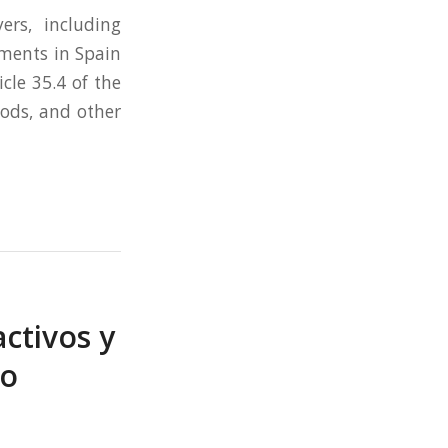
rs, including
hments in Spain
icle 35.4 of the
ods, and other
ctivos y
ro