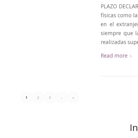
PLAZO DECLAR
físicas como l
en el extranj
siempre que l
realizadas supe
Read more
1
2
3
›
»
I