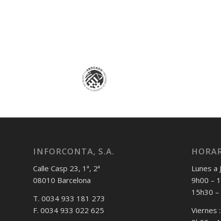
INFORCONTA, S.A.
HORAR
Calle Casp 23, 1ª, 2ª
Lunes a 
08010 Barcelona
9h00 – 
15h30 –
T. 0034 933 181 273
F. 0034 933 022 625
Viernes :