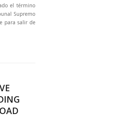
ado el término
ribunal Supremo
 para salir de
VE
DING
ROAD