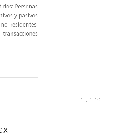
dos: Personas
tivos y pasivos
no residentes,
 transacciones
Page 1 of 49
ax