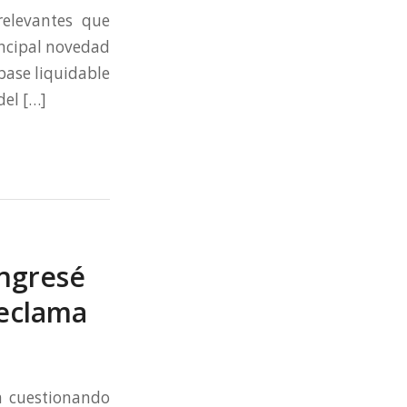
elevantes que
incipal novedad
base liquidable
del […]
Ingresé
reclama
ia cuestionando