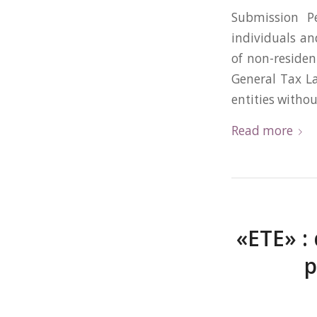
Submission P
individuals an
of non-resident
General Tax L
entities witho
Read more
«ETE» :
p