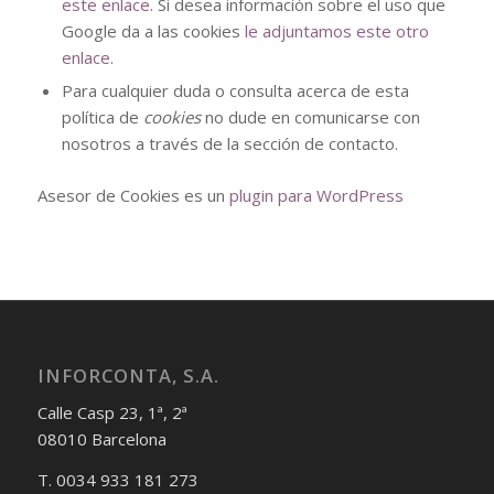
este enlace
. Si desea información sobre el uso que
Google da a las cookies
le adjuntamos este otro
enlace
.
Para cualquier duda o consulta acerca de esta
política de
cookies
no dude en comunicarse con
nosotros a través de la sección de contacto.
Asesor de Cookies es un
plugin para WordPress
INFORCONTA, S.A.
Calle Casp 23, 1ª, 2ª
08010 Barcelona
T. 0034 933 181 273