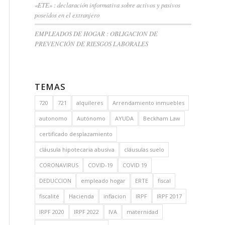
«ETE» : declaración informativa sobre activos y pasivos
poseídos en el extranjero
EMPLEADOS DE HOGAR : OBLIGACION DE
PREVENCIÓN DE RIESGOS LABORALES
TEMAS
720
721
alquileres
Arrendamiento inmuebles
autonomo
Autónomo
AYUDA
Beckham Law
certificado desplazamiento
cláusula hipotecaria abusiva
cláusulas suelo
CORONAVIRUS
COVID-19
COVID 19
DEDUCCION
empleado hogar
ERTE
fiscal
fiscalité
Hacienda
inflacion
IRPF
IRPF 2017
IRPF 2020
IRPF 2022
IVA
maternidad