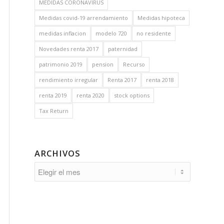
MEDIDAS CORONAVIRUS
Medidas covid-19 arrendamiento
Medidas hipoteca
medidas inflacion
modelo 720
no residente
Novedades renta 2017
paternidad
patrimonio 2019
pension
Recurso
rendimiento irregular
Renta 2017
renta 2018
renta 2019
renta 2020
stock options
Tax Return
ARCHIVOS