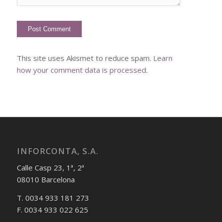
This site uses Akismet to reduce spam.
Learn
how your comment data is processed
.
INFORCONTA, S.A.
Calle Casp 23, 1ª, 2ª
08010 Barcelona
T. 0034 933 181 273
F. 0034 933 022 625