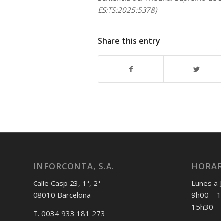
ES:TS:2025:5378)
Share this entry
INFORCONTA, S.A.
HORAR
Calle Casp 23, 1ª, 2ª
Lunes a 
08010 Barcelona
9h00 – 
15h30 –
T. 0034 933 181 273