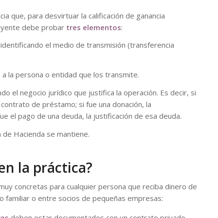
cia que, para desvirtuar la calificación de ganancia
ibuyente debe probar
tres elementos
:
identificando el medio de transmisión (transferencia
 a la persona o entidad que los transmite.
o el negocio jurídico que justifica la operación. Es decir, si
contrato de préstamo; si fue una donación, la
e el pago de una deuda, la justificación de esa deuda.
ón de Hacienda se mantiene.
en la práctica?
muy concretas para cualquier persona que reciba dinero de
o familiar o entre socios de pequeñas empresas:
res
deben estar documentados con un contrato privado