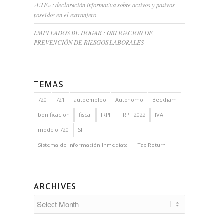
«ETE» : declaración informativa sobre activos y pasivos
poseídos en el extranjero
EMPLEADOS DE HOGAR : OBLIGACION DE
PREVENCIÓN DE RIESGOS LABORALES
TEMAS
720
721
autoempleo
Autónomo
Beckham
bonificacion
fiscal
IRPF
IRPF 2022
IVA
modelo 720
SII
Sistema de Información Inmediata
Tax Return
ARCHIVES