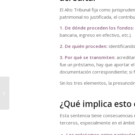
El Alto Tribunal fija como jurispruden
patrimonial no justificada, el contr
1. De dónde proceden los fondos:
bancaria, ingreso en efectivo, etc.).
2. De quién proceden:
identificando
3. Por qué se transmiten:
acreditand
fue un préstamo, hay que aportar el 
documentación correspondiente; si fu
Sin los tres elementos, la presunci
FORMS 720 AND 721: INFORMATIVE
DECLARATION OBLIGATION
REGARDING ASSETS AND RIGHTS...
¿Qué implica esto 
Esta sentencia tiene consecuencias 
terceros, especialmente en el ámbit
Los préstamos entre particula