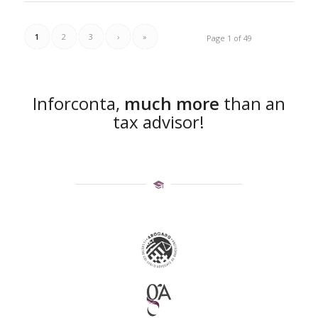
1
2
3
›
»
Page 1 of 49
Inforconta,
much more
than an
tax advisor!