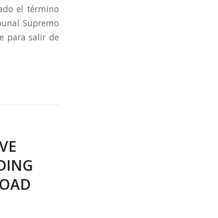
ado el término
ribunal Supremo
 para salir de
VE
DING
ROAD