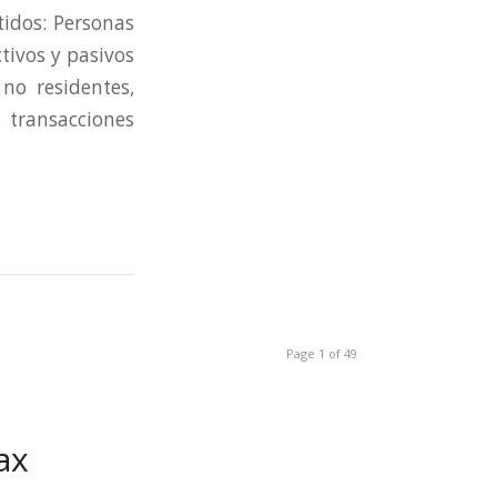
dos: Personas
tivos y pasivos
no residentes,
 transacciones
Page 1 of 49
ax