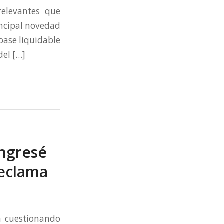
elevantes que
incipal novedad
base liquidable
del […]
Ingresé
reclama
ia cuestionando