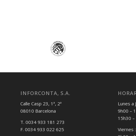
INFORCONTA, S.A.
HORAR
Calle Casp 23, 1ª, 2ª
Lunes a 
08010 Barcelona
9h00 – 
15h30 –
T. 0034 933 181 273
F. 0034 933 022 625
Viernes :