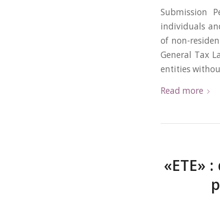
Submission P
individuals an
of non-resident
General Tax L
entities witho
Read more
«ETE» :
p