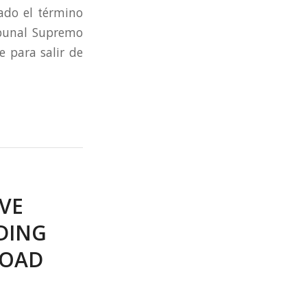
ado el término
ribunal Supremo
 para salir de
VE
DING
ROAD