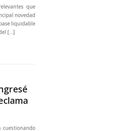
elevantes que
incipal novedad
base liquidable
del […]
Ingresé
reclama
ia cuestionando