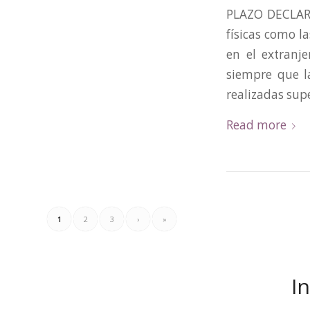
PLAZO DECLAR
físicas como l
en el extranj
siempre que l
realizadas supe
Read more
1
2
3
›
»
I