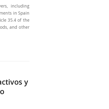
rs, including
hments in Spain
icle 35.4 of the
ods, and other
ctivos y
ro