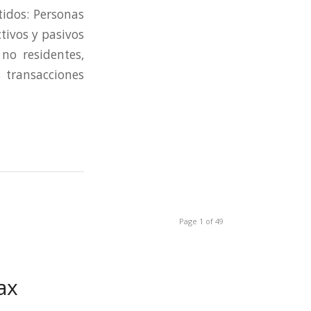
dos: Personas
tivos y pasivos
no residentes,
 transacciones
Page 1 of 49
ax