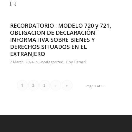
[…]
RECORDATORIO : MODELO 720 y 721,
OBLIGACION DE DECLARACIÓN
INFORMATIVA SOBRE BIENES Y
DERECHOS SITUADOS EN EL
EXTRANJERO
/
7 March, 2024
in
Uncategorized
by
Gerard
1
2
3
›
»
Page 1 of 19