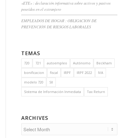
«ETE» : declaración informativa sobre activos y pasivos
poseídos en el extranjero
EMPLEADOS DE HOGAR : OBLIGACION DE
PREVENCIÓN DE RIESGOS LABORALES
TEMAS
720
721
autoempleo
Autónomo
Beckham
bonificacion
fiscal
IRPF
IRPF 2022
IVA
modelo 720
SII
Sistema de Información Inmediata
Tax Return
ARCHIVES