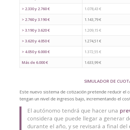
> 2.330 y 2.760 €
1.078,43 €
> 2.760 y 3.190 €
1.143,79 €
> 3.190 y 3.620 €
1.209,15 €
> 3.620 y 4.050 €
1.274,51 €
> 4.050 y 6.000 €
1.372,55 €
Más de 6.000 €
1.633,99 €
SIMULADOR DE CUOTA
Este nuevo sistema de cotización pretende reducir el 
tengan un nivel de ingresos bajo, incrementando el cos
El autónomo tendrá que hacer una
pre
considera que puede llegar a generar d
durante el año, y se revisará a final del e