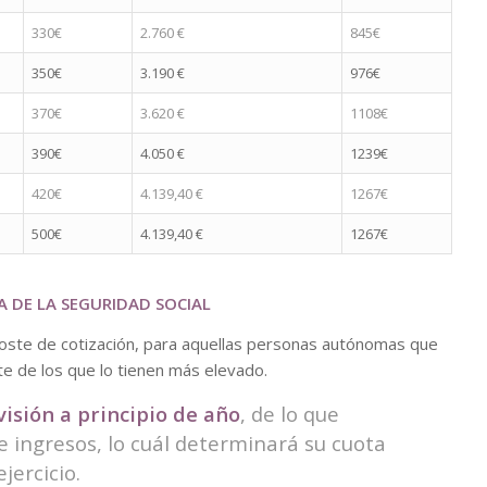
330€
2.760 €
845€
350€
3.190 €
976€
370€
3.620 €
1108€
390€
4.050 €
1239€
420€
4.139,40 €
1267€
500€
4.139,40 €
1267€
 DE LA SEGURIDAD SOCIAL
coste de cotización, para aquellas personas autónomas que
te de los que lo tienen más elevado.
visión a principio de año
, de lo que
e ingresos, lo cuál determinará su cuota
jercicio.