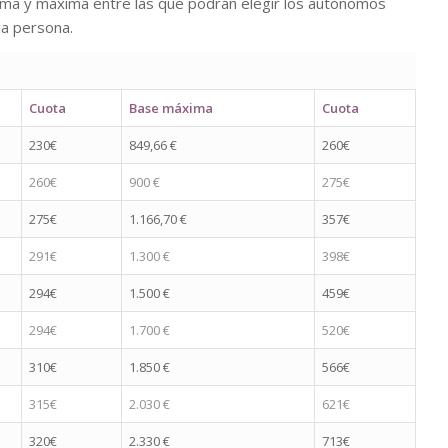
nima y máxima entre las que podrán elegir los autónomos
la persona.
Cuota
Base máxima
Cuota
230€
849,66 €
260€
260€
900 €
275€
275€
1.166,70 €
357€
291€
1.300 €
398€
294€
1.500 €
459€
294€
1.700 €
520€
310€
1.850 €
566€
315€
2.030 €
621€
320€
2.330 €
713€