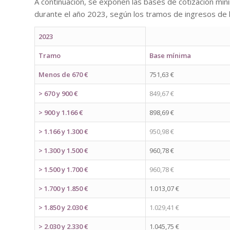
A continuación, se exponen las bases de cotización mí
durante el año 2023, según los tramos de ingresos de 
2023
Tramo
Base mínima
Menos de 670 €
751,63 €
> 670 y 900 €
849,67 €
> 900 y 1.166 €
898,69 €
> 1.166 y 1.300 €
950,98 €
> 1.300 y 1.500 €
960,78 €
> 1.500 y 1.700 €
960,78 €
> 1.700 y 1.850 €
1.013,07 €
> 1.850 y 2.030 €
1.029,41 €
> 2.030 y 2.330 €
1.045,75 €