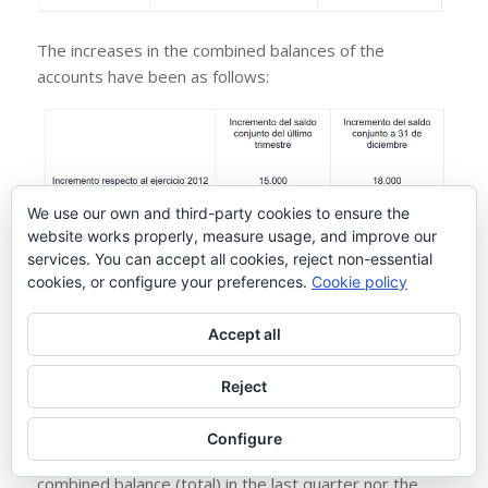
The increases in the combined balances of the
accounts have been as follows:
We use our own and third-party cookies to ensure the
website works properly, measure usage, and improve our
In fiscal year 2013, there will be no obligation to
services. You can accept all cookies, reject non-essential
submit Model 720 regarding the obligation to report
cookies, or configure your preferences.
Cookie policy
on real estate located abroad (Article 54 bis of the
General Regulations approved by RD 1065/2007,
Accept all
dated July 27). Likewise, there is no obligation to
submit Model 720 regarding the obligation to report
Reject
on accounts in financial institutions located abroad
(Article 42 bis of the General Regulations approved by
Configure
RD 1065/2007, dated July 27) since neither the
combined balance (total) in the last quarter nor the