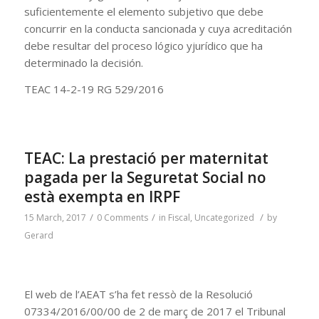
suficientemente el elemento subjetivo que debe
concurrir en la conducta sancionada y cuya acreditación
debe resultar del proceso lógico yjurídico que ha
determinado la decisión.
TEAC 14-2-19 RG 529/2016
TEAC: La prestació per maternitat
pagada per la Seguretat Social no
està exempta en IRPF
/
/
/
15 March, 2017
0 Comments
in
Fiscal
,
Uncategorized
by
Gerard
El web de l’AEAT s’ha fet ressò de la Resolució
07334/2016/00/00 de 2 de març de 2017 el Tribunal