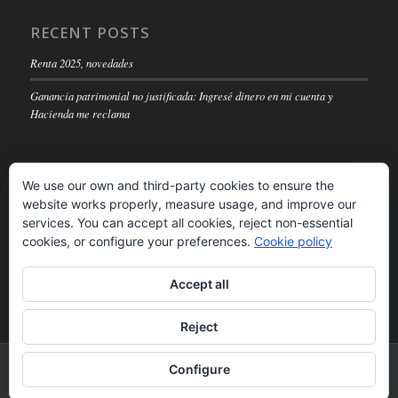
RECENT POSTS
Renta 2025, novedades
Ganancia patrimonial no justificada: Ingresé dinero en mi cuenta y
Hacienda me reclama
We use our own and third-party cookies to ensure the
website works properly, measure usage, and improve our
LEGAL NOTICE
services. You can accept all cookies, reject non-essential
cookies, or configure your preferences.
Cookie policy
Read
Accept all
Reject
© Copyright -
Inforconta SA
-
powered by Enfold WordPress Theme
Configure