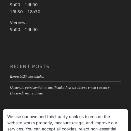
9h00 – 14h00
15h30 – 18h30
Viernes :
9h00 – 14h00
RECENT POSTS
Renta 2025, novedades
Ganancia patrimonial no justificada: Ingresé dinero en mi cuenta y
Hacienda me reclama
We use our own and third-party cookies to ensure the
website works properly, measure usage, and improve our
LEGAL NOTICE
services. You can accept all cookies, reject non-essential