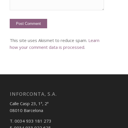
This site uses Akismet to reduce spam.
Learn
how your comment data is processed
.
INFORCONTA, S.A.
Calle Casp 23, 1ª, 2ª
08010 Barcelona
T. 0034 933 181 273
F. 0034 933 022 625