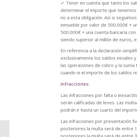
✓ Tener en cuenta que tanto los s
determinar el importe que tenemos 
no a esta obligación. Así si seguimo
inmueble por valor de 500.000€ + u
500.000€ + una cuenta bancaria con
siendo superior al millón de euros, 
En referencia a la declaración simp
exclusivamente los saldos iniciales y
las operaciones de cobro y la suma 
cuando ni el importe de los saldos n
Infracciones:
Las infracciones por falta o inexacti
serán calificadas de leves. Las mult
podrán ir hasta un cuarto del import
Las infracciones por presentación f
posteriores la multa será de entre 
La facilidad de aplazar el pago de
posteriores la multa será de entre 
las retenciones en el IRPF ha tocado