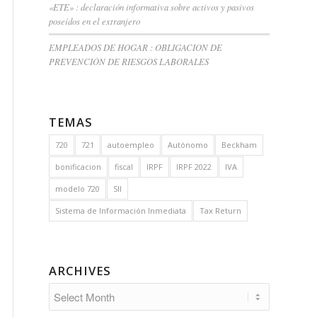
«ETE» : declaración informativa sobre activos y pasivos
poseídos en el extranjero
EMPLEADOS DE HOGAR : OBLIGACION DE
PREVENCIÓN DE RIESGOS LABORALES
TEMAS
720
721
autoempleo
Autónomo
Beckham
bonificacion
fiscal
IRPF
IRPF 2022
IVA
modelo 720
SII
Sistema de Información Inmediata
Tax Return
ARCHIVES