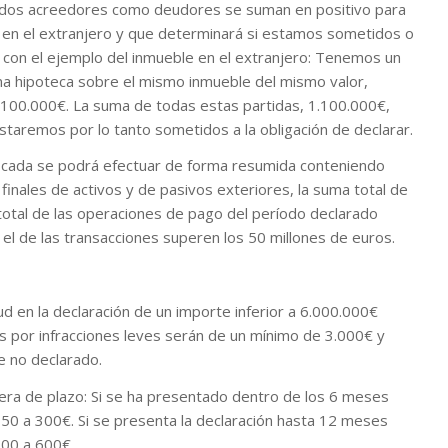
aldos acreedores como deudores se suman en positivo para
en el extranjero y que determinará si estamos sometidos o
s con el ejemplo del inmueble en el extranjero: Tenemos un
na hipoteca sobre el mismo inmueble del mismo valor,
 100.000€. La suma de todas estas partidas, 1.100.000€,
estaremos por lo tanto sometidos a la obligación de declarar.
lificada se podrá efectuar de forma resumida conteniendo
 finales de activos y de pasivos exteriores, la suma total de
total de las operaciones de pago del período declarado
i el de las transacciones superen los 50 millones de euros.
tud en la declaración de un importe inferior a 6.000.000€
as por infracciones leves serán de un mínimo de 3.000€ y
e no declarado.
uera de plazo: Si se ha presentado dentro de los 6 meses
150 a 300€. Si se presenta la declaración hasta 12 meses
300 a 600€.