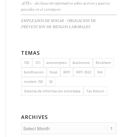
«ETE» : declaración informativa sobre activos y pasivos
poseídos en el extranjero
EMPLEADOS DE HOGAR : OBLIGACION DE
PREVENCIÓN DE RIESGOS LABORALES
TEMAS
720
721
autoempleo
Autónomo
Beckham
bonificacion
fiscal
IRPF
IRPF 2022
IVA
modelo 720
SII
Sistema de Información Inmediata
Tax Return
ARCHIVES