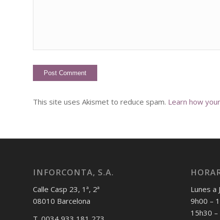
This site uses Akismet to reduce spam.
Learn how you
INFORCONTA, S.A.
HORAR
Calle Casp 23, 1ª, 2ª
Lunes a 
08010 Barcelona
9h00 – 
15h30 –
T. 0034 933 181 273