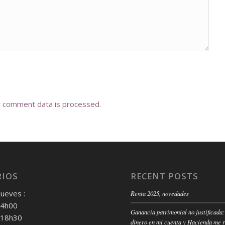
r comment data is processed
.
IOS
RECENT POSTS
Jueves :
Renta 2025, novedades
14h00
Ganancia patrimonial no justificada:
 18h30
dinero en mi cuenta y Hacienda me 