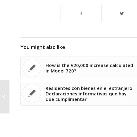
You might also like
How is the €20,000 increase calculated
in Model 720?
Residentes con bienes en el extranjero:
¿Se adapta la normativa que regula
Declaraciones informativas que hay
el modelo 720 a la Constitución y al
que cumplimentar
Derecho...