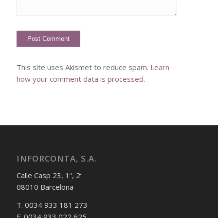
This site uses Akismet to reduce spam.
Learn
how your comment data is processed
.
INFORCONTA, S.A.
Calle Casp 23, 1ª, 2ª
08010 Barcelona
T. 0034 933 181 273
F. 0034 933 022 625