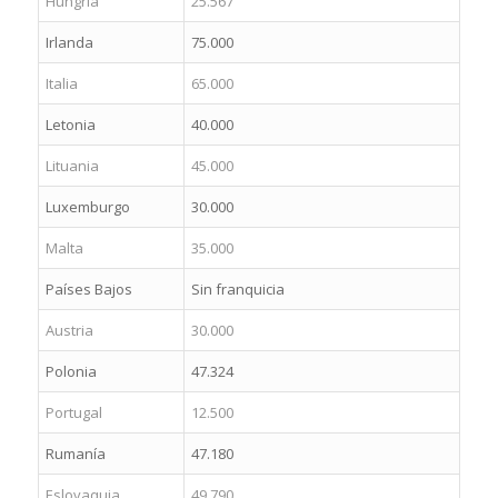
Hungría
25.567
Irlanda
75.000
Italia
65.000
Letonia
40.000
Lituania
45.000
Luxemburgo
30.000
Malta
35.000
Países Bajos
Sin franquicia
Austria
30.000
Polonia
47.324
Portugal
12.500
Rumanía
47.180
Eslovaquia
49.790