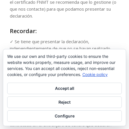
el certificado FNMT se recomienda que lo gestione (o
que nos contacte) para que podamos presentar su
declaración.
Recordar:
✓ Se tiene que presentar la declaración,
independientemente de que no se hayan realizado
transacciones durante el año con el exterior, si los
We use our own and third-party cookies to ensure the
saldos de activos o pasivos que tenemos en el
website works properly, measure usage, and improve our
services. You can accept all cookies, reject non-essential
exterior alcanzan los umbrales.
cookies, or configure your preferences.
Cookie policy
✓ Si hemos alcanzado el umbral que nos somete a la
obligación de presentar la declaración, entonces se
Accept all
tienen que declarar todas las transacciones y
variaciones del periodo aunque el saldo final sea 0.
Reject
✓ No sólo se tienen que declarar los activos sino
Configure
también los pasivos. Por lo tanto una hipoteca
contratada en el extranjero se tendrá que declarar.